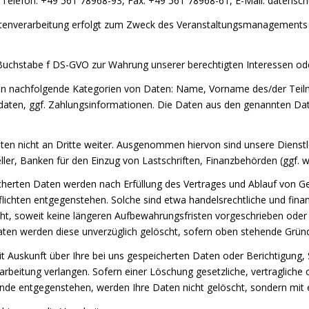
, Telefon: +49 561 78968-93, Fax: +49 561 78968-61, E-Mail: datensc
enverarbeitung erfolgt zum Zweck des Veranstaltungsmanagements de
1 Buchstabe f DS-GVO zur Wahrung unserer berechtigten Interessen oder
en nachfolgende Kategorien von Daten: Name, Vorname des/der Teiln
aten, ggf. Zahlungsinformationen. Die Daten aus den genannten Da
n nicht an Dritte weiter. Ausgenommen hiervon sind unsere Dienstlei
teller, Banken für den Einzug von Lastschriften, Finanzbehörden (ggf. 
cherten Daten werden nach Erfüllung des Vertrages und Ablauf von Ge
lichten entgegenstehen. Solche sind etwa handelsrechtliche und fina
ht, soweit keine längeren Aufbewahrungsfristen vorgeschrieben oder a
 Daten werden diese unverzüglich gelöscht, sofern oben stehende Grü
it Auskunft über Ihre bei uns gespeicherten Daten oder Berichtigung,
beitung verlangen. Sofern einer Löschung gesetzliche, vertragliche o
nde entgegenstehen, werden Ihre Daten nicht gelöscht, sondern mit 